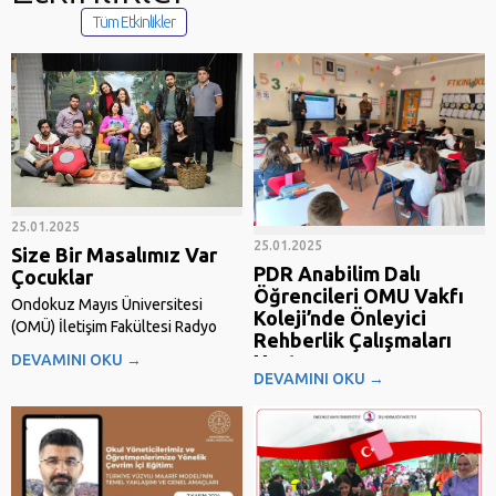
Yılı” kapsamında “Bağımlılığa Karşı
Tüm Etkinlikler
Sahadayız” projesi hayata
geçirilecektir. Proje kapsamında
ilkokul, ortaokul ve lise
öğrencilerine yönelik eğitimler
ve...
25.01.2025
25.01.2025
Size Bir Masalımız Var
PDR Anabilim Dalı
Çocuklar
Öğrencileri OMU Vakfı
Ondokuz Mayıs Üniversitesi
Koleji’nde Önleyici
(OMÜ) İletişim Fakültesi Radyo
Rehberlik Çalışmaları
Televizyon ve Sinema Bölümü
DEVAMINI OKU →
Yaptı
öğrencileri Toplumsal Sorumluluk
DEVAMINI OKU →
Rehberlik ve Psikolojik
Projesi kapsamında unutulmaya
Danışmanlık Ana Bilim Dalı 3. Sınıf
yüz tutan radyoda masal dinleme
öğrencileri yürütücülüğünü Dr.
kültürünü yeniden çocuklarla
Nurdan Doğru Çabuker’in yapmış
buluşturdu. Haberin detayları için
olduğu Önleyici Rehberlik ve
tıklayınız.