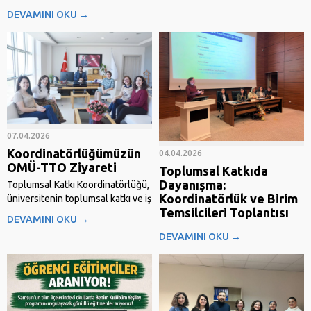
Anadolu Üniversiteler Birliği ile
gereğince kamuoyuna duyurulur.
DEVAMINI OKU →
Tokat Gaziosmanpaşa
Üniversitesi iş birliğinde 16-17
Nisan 2026 tarihlerinde Tokat’ta
düzenlenen “Toplumsal Katkı ve
Sosyal İnovasyon Zirvesi”ne
katılım sağladı. 40 üniversitenin
yer aldığı ve yoğun ilgi gören
zirvede,...
07.04.2026
Koordinatörlüğümüzün
04.04.2026
OMÜ-TTO Ziyareti
Toplumsal Katkıda
Dayanışma:
Toplumsal Katkı Koordinatörlüğü,
Koordinatörlük ve Birim
üniversitenin toplumsal katkı ve iş
Temsilcileri Toplantısı
birliği kapasitesini güçlendirmeye
DEVAMINI OKU →
yönelik çalışmalar kapsamında
Ondokuz Mayıs Üniversitesi’nde
DEVAMINI OKU →
OMÜ Teknoloji Transfer Ofisi
toplumsal katkı süreçleri,
A.Ş.’yi ziyaret etti. Gerçekleştirilen
üniversitemizin stratejik hedefleri
ziyarete Toplumsal Katkı
doğrultusunda kapsamlı bir
Koordinatörü Dr. Öğr. Üyesi
şekilde ele alındı. İç
Gülten Arslantürk, Koordinatör
paydaşlarımızın katılımıyla
Yardımcısı Arş. Gör....