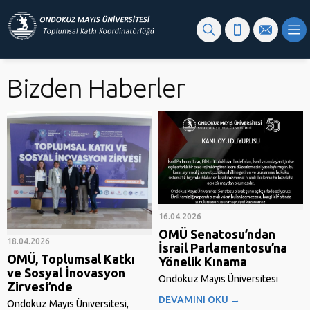
Bizden Haberler
16.04.2026
OMÜ Senatosu’ndan
18.04.2026
İsrail Parlamentosu’na
OMÜ, Toplumsal Katkı
Yönelik Kınama
ve Sosyal İnovasyon
Ondokuz Mayıs Üniversitesi
Zirvesi’nde
Senatosu’nun 09.04.2026 tarihli
DEVAMINI OKU →
Ondokuz Mayıs Üniversitesi,
ve 2026/74 sayılı kararı