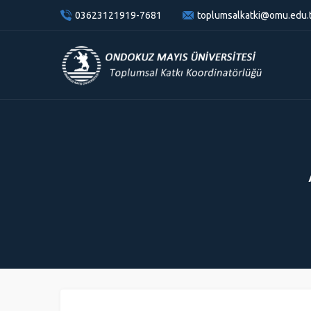
content
03623121919-7681
toplumsalkatki@omu.edu.