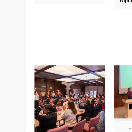
topla
T