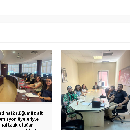
rdinatörlüğümüz alt
omisyon üyeleriyle
haftalık olağan