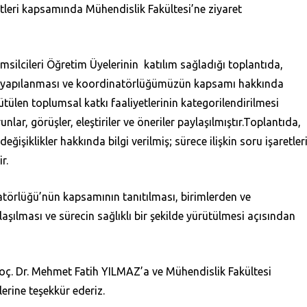
leri kapsamında Mühendislik Fakültesi’ne ziyaret
silcileri Öğretim Üyelerinin katılım sağladığı toplantıda,
m yapılanması ve koordinatörlüğümüzün kapsamı hakkında
rütülen toplumsal katkı faaliyetlerinin kategorilendirilmesi
lar, görüşler, eleştiriler ve öneriler paylaşılmıştır.Toplantıda,
işiklikler hakkında bilgi verilmiş; sürece ilişkin soru işaretler
r.
atörlüğü’nün kapsamının tanıtılması, birimlerden ve
şılması ve sürecin sağlıklı bir şekilde yürütülmesi açısından
 Doç. Dr. Mehmet Fatih YILMAZ’a ve Mühendislik Fakültesi
erine teşekkür ederiz.