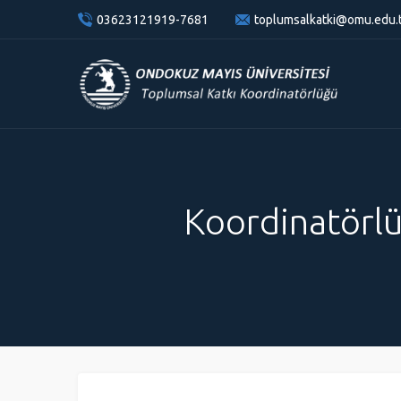
content
03623121919-7681
toplumsalkatki@omu.edu.
Koordinatörlü