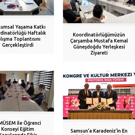
lumsal Yaşama Katkı
dinatörlüğü Haftalık
Koordinatörlüğümüzün
lışma Toplantısını
Çarşamba Mustafa Kemal
Gerçekleştirdi
Güneşdoğdu Yerleşkesi
Ziyareti
ÜSEM ile Öğrenci
Konseyi Eğitim
Samsun’a Karadeniz’in En