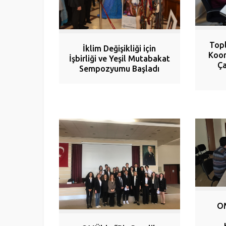
Top
İklim Değişikliği için
Koor
İşbirliği ve Yeşil Mutabakat
Ça
Sempozyumu Başladı
OM