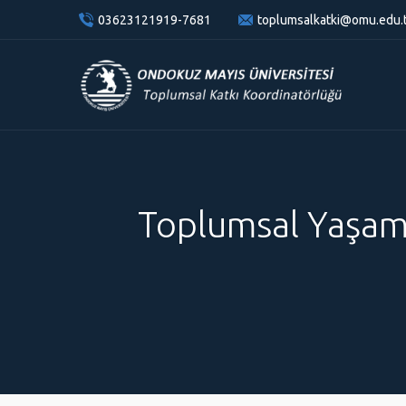
content
03623121919-7681
toplumsalkatki@omu.edu.
Toplumsal Yaşama