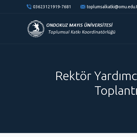
content
03623121919-7681
toplumsalkatki@omu.edu.
Rektör Yardımcı
Toplant