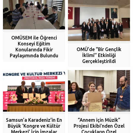
OMÜSEM ile Öğrenci
Konseyi Eğitim
OMÜ’de “Bir Gençlik
Konularında Fikir
İklimi’’ Etkinliği
Paylaşımında Bulundu
Gerçekleştirildi
“Annem için Müzik”
Samsun’a Karadeniz’in En
Projesi Ekibi’nden Özel
Büyük ‘Kongre ve Kültür
Çocukların Özel
Merkezi’ İçin İmzalar